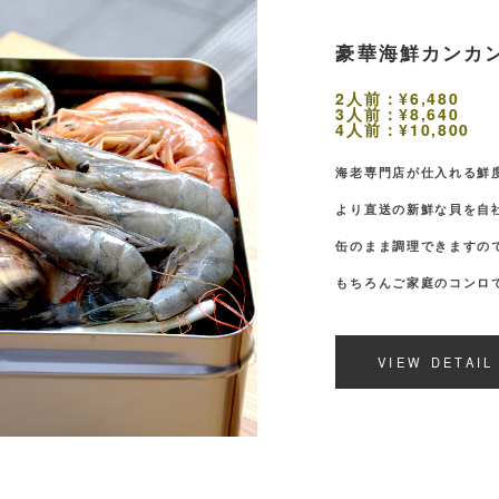
「赤い悪魔」と
2尾：¥2,800
1箱（10～12尾）：¥
スペインアンダルシア地
自社輸入しているので日本
VIEW DETAIL