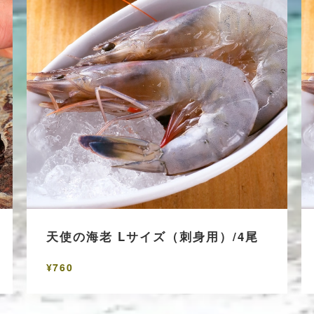
天使の海老 Lサイズ（刺身用）/4尾
¥760