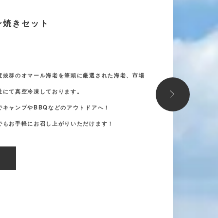
言われる『カラビネーロ』
13,350
方『海老の街』と呼ばれるウエルバの超高級食材。
で唯一食べれるのはorbだけ！